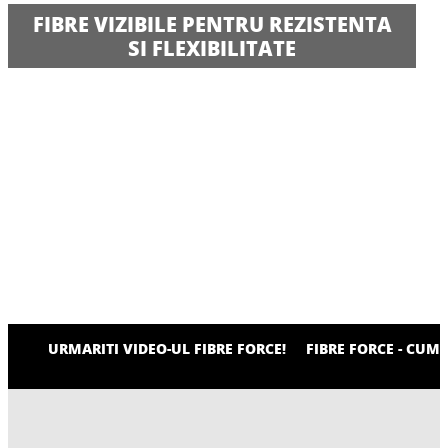
FIBRE VIZIBILE PENTRU REZISTENTA
SI FLEXIBILITATE
URMARITI VIDEO-UL FIBRE FORCE!
FIBRE FORCE - CUM