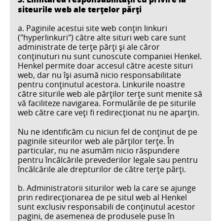
siteurile web ale terțelor părți
a. Paginile acestui site web conţin linkuri
("hyperlinkuri") către alte situri web care sunt
administrate de terţe părți şi ale căror
conţinuturi nu sunt cunoscute companiei Henkel.
Henkel permite doar accesul către aceste situri
web, dar nu îşi asumă nicio responsabilitate
pentru conţinutul acestora. Linkurile noastre
către siturile web ale părţilor terţe sunt menite să
vă faciliteze navigarea. Formulările de pe siturile
web către care veți fi redirecţionat nu ne aparţin.
Nu ne identificăm cu niciun fel de conţinut de pe
paginile siteurilor web ale părţilor terţe. În
particular, nu ne asumăm nicio răspundere
pentru încălcările prevederilor legale sau pentru
încălcările ale drepturilor de către terțe părţi.
b. Administratorii siturilor web la care se ajunge
prin redirecţionarea de pe situl web al Henkel
sunt exclusiv responsabili de conţinutul acestor
pagini, de asemenea de produsele puse în