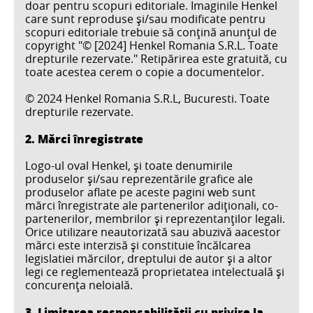
doar pentru scopuri editoriale. Imaginile Henkel
care sunt reproduse şi/sau modificate pentru
scopuri editoriale trebuie să conţină anunţul de
copyright "© [2024] Henkel Romania S.R.L. Toate
drepturile rezervate." Retipărirea este gratuită, cu
toate acestea cerem o copie a documentelor.
© 2024 Henkel Romania S.R.L, Bucuresti. Toate
drepturile rezervate.
2. Mărci înregistrate
Logo-ul oval Henkel, şi toate denumirile
produselor şi/sau reprezentările grafice ale
produselor aflate pe aceste pagini web sunt
mărci înregistrate ale partenerilor adiţionali, co-
partenerilor, membrilor şi reprezentanţilor legali.
Orice utilizare neautorizată sau abuzivă aacestor
mărci este interzisă şi constituie încălcarea
legislatiei mărcilor, dreptului de autor şi a altor
legi ce reglementează proprietatea intelectuală şi
concurenţa neloială.
3. Limitarea responsabilității cu privire la