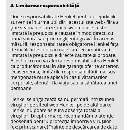
4. Limitarea responsabilității
Orice responsabilitate Henkel pentru prejudiciile
survenite în urma utilizării acestui site web- fără a
ţine seama de cauze, inclusiv ofensele - este
limitată la prejudiciile cauzate în mod direct, cu
bună ştiinţă sau prin neglijenţă gravă. În aceeaşi
măsură, responsabilitatea obligatorie Henkel faţă
de încălcările contractuale sau reclamaţii va fi
limitată la prejudiciile directe cauzate și probate.
Acest lucru nu va afecta responsabilitatea Henkel
ca producător sau în alte garanţii oferite anterior.
Deasemenea, limitările responsabilităţii mai sus
menţionate nu se aplică în cazul vătămărilor
corporale, atentării la viaţa sau la sănătatea unei
persoane.
Henkel se angajzează să nu permită intruziunea
viruşilor pe siteul web Henkel, pe de altă parte,
Henkel nu poate asigura absenţa totală a
viruşilor. Drept urmare, recomandăm o atenţie
deosebită pentru protecţia împotriva viruşilor
(ex: prin scanare) înainte de descărcarea de date