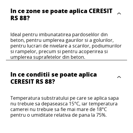
substrat a compusilor autonivelanti sau a
de fixarea placilor ceramice, turnarea
parchetului sau a altor materiale.
adecvata pentru fixarea directa a sapelor
mortarelor de reparare
pardoselilor sau fixarea placilor
In ce zone se poate aplica CERESIT
de acoperire a pardoselilor.
termoizolante.
RS 88?
Ideal pentru imbunatatirea pardoselilor din
beton, pentru umplerea gaurilor si a golurilor,
pentru lucrari de nivelare a scarilor, podiumurilor
si rampelor, precum si pentru acoperirea si
umplerea suprafetelor din beton.
In ce conditii se poate aplica
CERESIT RS 88?
Temperatura substratului pe care se aplica sapa
nu trebuie sa depaseasca 15°C, iar temperatura
camerei nu trebuie sa fie mai mare de 18°C
pentru o umiditate relativa de pana la 75%.