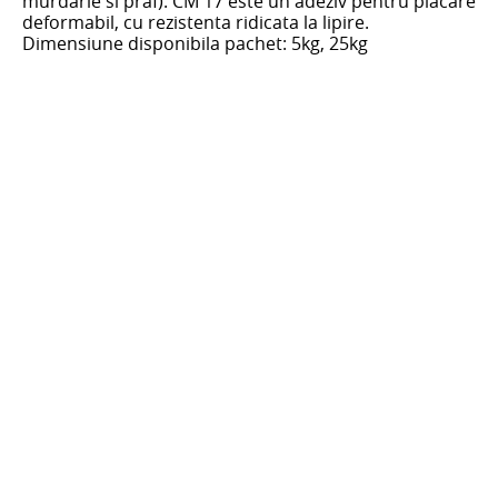
murdarie si praf). CM 17 este un adeziv pentru placare
deformabil, cu rezistenta ridicata la lipire.
Dimensiune disponibila pachet: 5kg, 25kg