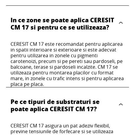
CERESIT CL 51
CERESIT CS 25
CERESIT CT 19
In ce zone se poate aplica CERESIT
CERESIT CT 17
CM 17 si pentru ce se utilizeaza?
CERESIT CM 22
Hidroizolatie monocomponenta flexibila
Silicon de calitate superioara, rezistent la
pentru aplicarea sub gresie si faianta,
Grund special cu actiune rapida pentru o
apa, pentru etansarea racordurilor si a
adecvata pentru zonele umede din
Amorsa pentru consolidarea suprafetei
CERESIT CM 17 este recomandat pentru aplicarea
aderenta sigura intre tencuieli ceramice,
rosturilor de dilatatie in instalatiile
interior.
Adeziv special pentru aplicarea pe placi cu
in spatii interioare si exterioare si este adecvat
tuturor substraturilor absorbante pentru
pietre naturale, materiale de sapa pentru
sanitare.
format mare pe substraturi dificile,
pentru utilizarea in zonele cu pigmenti
aplicarea in interior si in exterior, inainte
pereti si pardoseli si pe substraturi
adecvat pentru pardoseli si balcoane
carotenoizi, precum si pe pereti sau pardoseli, pe
de fixarea placilor ceramice, turnarea
dificile.
balcoane, terase si pardoseli incalzite. CM 17 se
incalzite.
pardoselilor sau fixarea placilor
utilizeaza pentru montarea placilor cu format
termoizolante.
mare, in zonele cu trafic intens si pentru aplicarea
placa pe placa.
Pe ce tipuri de substraturi se
poate aplica CERESIT CM 17?
CERESIT CM 17 asigura un pat adeziv flexibil,
previne tensiunile de forfecare si se utilizeaza