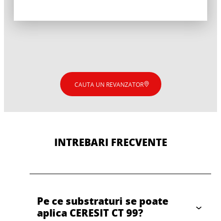
CAUTA UN REVANZATOR
INTREBARI FRECVENTE
CERESIT CT 54
CERESIT CT 48
Pe ce substraturi se poate
CERESIT CT 49
aplica CERESIT CT 99?
CERESIT CT 54 SILICATE AERO - VOPSEA