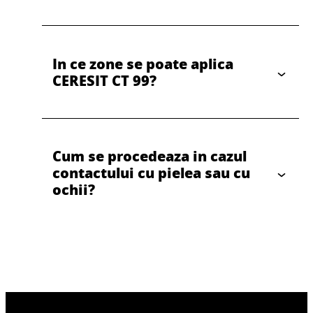
CERESIT CT 48 VOPSEA SILICONICA
SILICATICA
CERESIT CT 49 VOPSEA NANO SILICONICA
In ce zone se poate aplica
CERESIT CT 99?
Cum se procedeaza in cazul
contactului cu pielea sau cu
ochii?