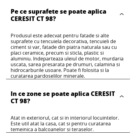
Pe ce suprafete se poate aplica
CERESIT CT 16
CERESIT CT 98?
CERESIT CT 49
CERESIT CT 16 QUARTZ CONTACT -
Produsul este adecvat pentru fatade si alte
CERESIT CT 49 VOPSEA NANO SILICONICA
suprafete cu tencuiela decorativa, tencuieli de
VOPSEA GRUND
ciment si var, fatade din piatra naturala sau cu
placi ceramice, precum si sticla, plastic si
aluminiu. Indeparteaza uleiul de motor, murdaria
uscata, sarea presarata pe drumuri, calamina si
hidrocarburile usoare. Poate fi folosita si la
curatarea pardoselilor minerale.
In ce zone se poate aplica CERESIT
CT 98?
Atat in exteriorul, cat si in interiorul locuintelor.
Este util atat la casa, cat si pentru curatarea
temeinica a balcoanelor si teraselor.